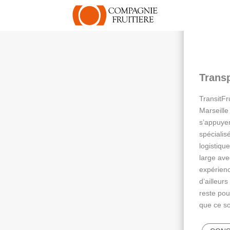
Trans
TransitFr
Marseille
s’appuyer
spécialis
logistiqu
large ave
expérienc
d’ailleur
reste pour
que ce so