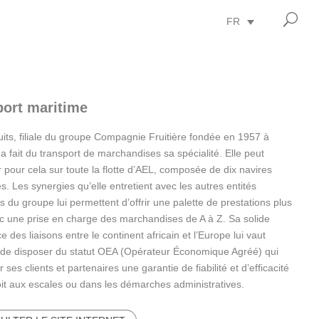
U
FR
port maritime
uits, filiale du groupe Compagnie Fruitière fondée en 1957 à
 a fait du transport de marchandises sa spécialité. Elle peut
 pour cela sur toute la flotte d’AEL, composée de dix navires
és. Les synergies qu’elle entretient avec les autres entités
es du groupe lui permettent d’offrir une palette de prestations plus
c une prise en charge des marchandises de A à Z. Sa solide
e des liaisons entre le continent africain et l’Europe lui vaut
s de disposer du statut OEA (Opérateur Économique Agréé) qui
 ses clients et partenaires une garantie de fiabilité et d’efficacité
it aux escales ou dans les démarches administratives.