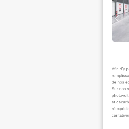
Afin d’y p
rempliss
de nos éq
Sur nos 
photovolt
et décarb
réexpédia
caritative