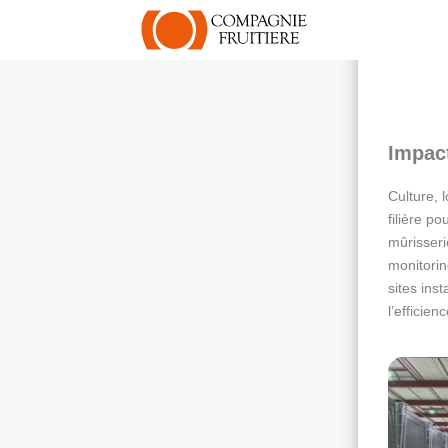
Impac
Culture, 
filière po
mûrisseri
monitorin
sites ins
l’efficie