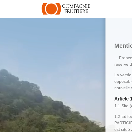
Menti
– FranceL
réserve de
La versio
opposable
nouvelle 
Article 
1.1 Site 
1.2 Edit
PARTICIPA
est situé