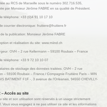
ulée au RCS de Marseille sous le numéro 302.716.535,
tée par Monsieur Jérôme FABRE en sa qualité de Président.
e téléphone: +33 (0)4 91 10 17 10
e courrier électronique: fruitiere@fruitiere.fr
r de la publication: Monsieur Jérôme FABRE
ption et réalisation du site: www.miind.ch
rgeur: OVH – 2 rue Kellermann – 59100 Roubaix – France
e téléphone: +33 9 72 10 10 07
ataires de stockage des données traitées: OVH – 2 rue
nn – 59100 Roubaix – France / Compagnie Fruitière Paris –
MIN
S BATIMENT F1F -, 3 avenue de l’Orléanais, 94550 CHEVILLY-
2 – Accès au site
u site et son utilisation sont réservés à un usage strictement
. Vous vous engagez à ne pas utiliser ce site et les informations