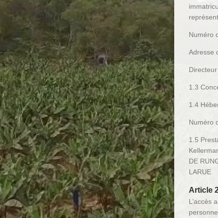
immatric
représen
Numéro d
Adresse d
Directeu
1.3 Conce
1.4 Hébe
Numéro d
1.5 Prest
Kellerma
DE RUNGI
LARUE
Article 
L’accès a
personnel