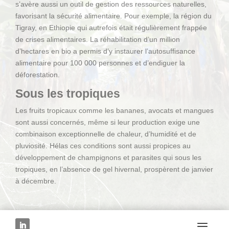
s’avère aussi un outil de gestion des ressources naturelles,
favorisant la sécurité alimentaire. Pour exemple, la région du
Tigray, en Ethiopie qui autrefois était régulièrement frappée
de crises alimentaires. La réhabilitation d’un million
d’hectares en bio a permis d’y instaurer l’autosuffisance
alimentaire pour 100 000 personnes et d’endiguer la
déforestation.
Sous les tropiques
Les fruits tropicaux comme les bananes, avocats et mangues
sont aussi concernés, même si leur production exige une
combinaison exceptionnelle de chaleur, d’humidité et de
pluviosité. Hélas ces conditions sont aussi propices au
développement de champignons et parasites qui sous les
tropiques, en l’absence de gel hivernal, prospèrent de janvier
à décembre.
En culture classique, le recours aux fongicides, au drainage
des sols et, pour les bananes, à l’effeuillage et aux gaines de
protection, permettent de protéger les fruits des attaques