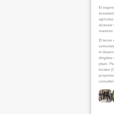
El segund
ecosistem
agrícolas
alcanzar 
nuestras
El tercer
comunidad
el desarr
dirigidas
plazo. Pa
locales (
proyectos
consulta