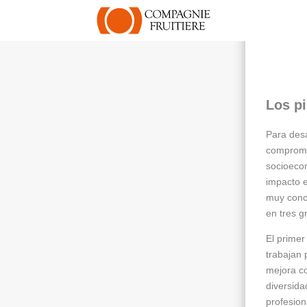
Los pi
Para desa
comprome
socioeco
impacto e
muy concr
en tres g
El primer
trabajan
mejora co
diversida
profesio