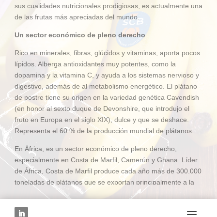
sus cualidades nutricionales prodigiosas, es actualmente una
de las frutas más apreciadas del mundo.
Un sector económico de pleno derecho
Rico en minerales, fibras, glúcidos y vitaminas, aporta pocos
lípidos. Alberga antioxidantes muy potentes, como la
dopamina y la vitamina C, y ayuda a los sistemas nervioso y
digestivo, además de al metabolismo energético. El plátano
de postre tiene su origen en la variedad genética Cavendish
(en honor al sexto duque de Devonshire, que introdujo el
fruto en Europa en el siglo XIX), dulce y que se deshace.
Representa el 60 % de la producción mundial de plátanos.
En África, es un sector económico de pleno derecho,
especialmente en Costa de Marfil, Camerún y Ghana. Líder
de África, Costa de Marfil produce cada año más de 300.000
toneladas de plátanos que se exportan principalmente a la
Unión Europea. Apreciados por su intensidad y su carne
tierna, los plátanos del continente africano tienen la fama de
ser más aromáticos que sus primos latinoamericanos. La