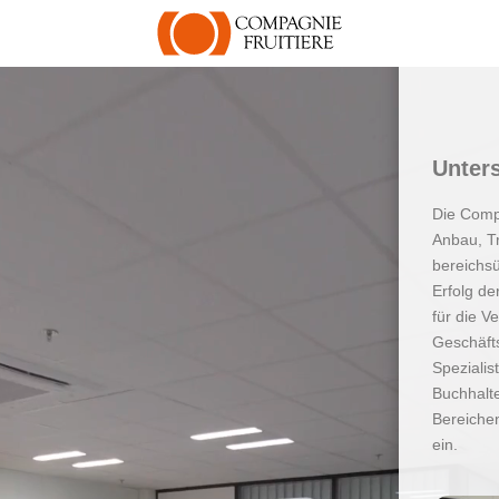
Unter
Die Compa
Anbau, T
bereichs
Erfolg de
für die V
Geschäfts
Spezialis
Buchhalte
Bereichen
ein.